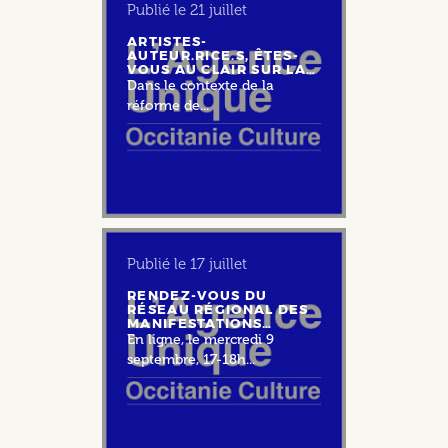
Publié le
21 juillet
ARTISTES-
AUTEUR.RICE.S, ÊTES-
VOUS AU CLAIR SUR LA…
Dans le contexte de la
réforme de...
Publié le
17 juillet
RENDEZ-VOUS DU
RÉSEAU RÉGIONAL DES
MANIFESTATIONS…
En ligne, le mercredi 9
septembre, 17-18h...