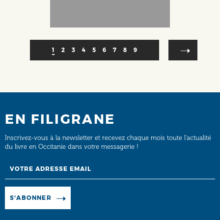
Pagination
Page
1
Page
2
Page
3
Page
4
Page
5
Page
6
Page
7
Page
8
Page
9
courante
EN FILIGRANE
Inscrivez-vous à la newsletter et recevez chaque mois toute l’actualité
du livre en Occitanie dans votre messagerie !
Email
Manage existing
S'ABONNER