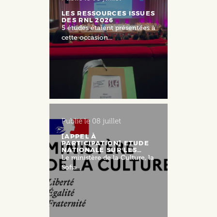
LES RESSOURCES ISSUES
DES RNL 2026
5 études étaient présentées à
cette occasion...
Publié le
08 juillet
[APPEL À
PARTICIPATION] ETUDE
NATIONALE SUR LES…
Le ministère de la Culture, la
Sofia...