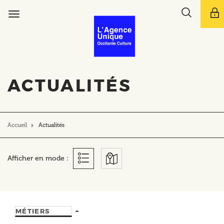
Aller
Toggle
au
Toggle
search
contenu
navigation
bar
principal
ACTUALITÉS
Accueil
Actualités
Afficher en mode :
MÉTIERS