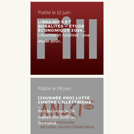
Publié le
12 juin
LIBRAIRIES ET
RURALITÉS — ÉTUDE
ÉCONOMIQUE 2024…
Librairies et ruralités : une
étude pour...
Publié le
09 juin
[JOURNÉE PRO] LUTTE
CONTRE L'ILLETTRISME :
…
Rendez-vous le 24
septembre 2026 au
Domaine...