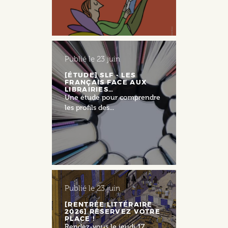
Publié le
23 juin
[ÉTUDE] SLF - LES
FRANÇAIS FACE AUX
LIBRAIRIES…
Une étude pour comprendre
les profils des...
Publié le
23 juin
[RENTRÉE LITTÉRAIRE
2026] RÉSERVEZ VOTRE
PLACE !
Rendez-vous le jeudi 17