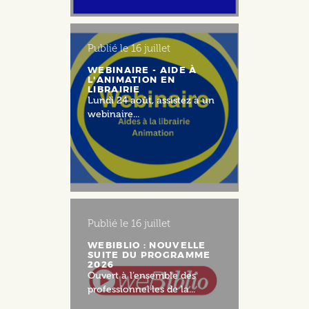
Publié le
16 juillet
WEBINAIRE - AIDE À
L'ANIMATION EN
LIBRAIRIE
Lundi 24 août, assistez à un
webinaire...
Publié le
16 juillet
WEBIBLIO : NOUVELLE
SUITE DU PROGRAMME
2026
Ouvert à l’ensemble des
professionnel·les de la...