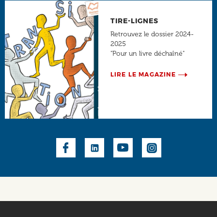
TIRE-LIGNES
Retrouvez le dossier 2024-
2025
"Pour un livre déchaîné"
LIRE LE MAGAZINE
Social