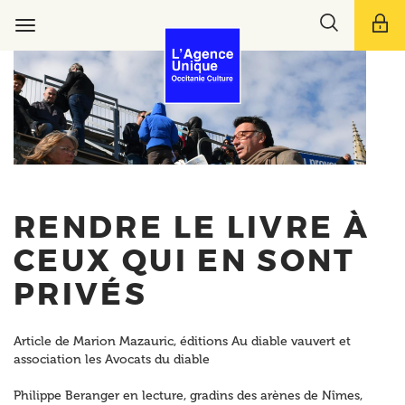
Aller
Toggle
au
Toggle
search
contenu
navigation
bar
principal
RENDRE LE LIVRE À
CEUX QUI EN SONT
PRIVÉS
Article de Marion Mazauric, éditions Au diable vauvert et
association les Avocats du diable
Philippe Beranger en lecture, gradins des arènes de Nîmes,