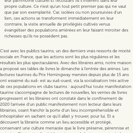
leur patrimoine culturel Et l’écoutant ils s’insèrent dans leur
propre culture. Ce n’est qu’un tout petit premier pas qui ne vaut
que par son exemplarité. Car, isolées ou non poursuivies d’un
lien, ces actions se transforment immédiatement en leur
contraire, la visite annuelle de privilégiés cultivés venus
évangéliser des populations arriérées en leur faisant miroiter des
richesses qu’ils ne possèdent pas.
C’est avec les publics taurins, un des derniers vrais ressorts de mixité
sociale en France, que les actions sont les plus régulières et les
résultats les plus spectaculaires. Avec des libraires amis, notre maison
a proposé ses tables de livres le dimanche à l’entrée des arènes. Les
lectures taurines du Prix Hemingway menées depuis plus de 15 ans
ont essaimé du sud- est au sud-ouest, via la socialisation très active
de ces populations en clubs taurins : aujourd’hui toute manifestation
taurine s’accompagne de lectures de nouvelles, les ventes de livres
progressent et les libraires ont constaté dans le confinement de
2020 l’arrivée d’un public manifestement non lecteur dans leurs
librairies, osant franchir la porte d’un lieu incompréhensible et
inhospitalier en sachant ce qu’il allait y trouver, pour lui. Et a
découvert la librairie comme un lieu accessible et protégé,
conservant une culture menacée que le livre préserve, pérennise et