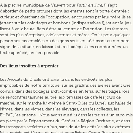
À la piscine municipale de Vauvert pour
Partir en livre
, il s’agit
d’aborder de petits groupes dont les enfants sont la porte d’entrée :
curieux et cherchant de l’occupation, encouragés par leur mère ils se
jettent sur les coloriages et bonbons (indispensables !), jouent le jeu,
lisent à voix haute, fiers d’être au centre de l’attention. Les femmes
sont les plus réceptives, adolescentes et mères. On lit pour quelques
personnes rassemblées ou des gens seuls en s’éclipsant au moindre
signe de lassitude, en laissant si c’est adéquat des coordonnées, un
texte apprécié, un lien possible.
Des lieux insolites à arpenter
Les Avocats du Diable ont ainsi lu dans les endroits les plus
improbables de notre territoire, sur les gradins des arènes avant une
corrida, dans des bodegas archi-combles en feria, sur les plages, lors
de rencontres taurines au pré, aux terrasses de café les jours de
marché, sur le marché lui-même à Saint-Gilles ou Lunel, aux halles de
Nîmes, dans les vignes, dans les élevages, dans les collèges, les
EHPAD, les prisons... Nous avons aussi lu dans les trains à un euro mis
en place par le Département du Gard et la Région Occitanie, et dans
les transports scolaires en bus, sans doute les défis les plus extrêmes.
Ici la poésie est
L’Arme de paix
et nous lisions Oxmo Puccino et