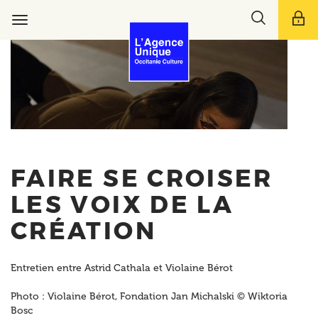
Aller
Toggle
au
Toggle
search
contenu
navigation
bar
principal
FAIRE SE CROISER
LES VOIX DE LA
CRÉATION
Entretien entre Astrid Cathala et Violaine Bérot
Photo : Violaine Bérot, Fondation Jan Michalski © Wiktoria
Bosc