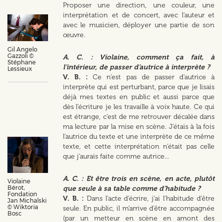
Proposer une direction, une couleur, une
interprétation et de concert, avec l’auteur et
avec le musicien, déployer une partie de son
œuvre.
Gil Angelo
Gazzoli ©
A. C. : Violaine, comment ça fait, à
Stéphane
l’intérieur, de passer d’autrice à interprète ?
Lessieux
V. B. :
Ce n’est pas de passer d’autrice à
interprète qui est perturbant, parce que je lisais
déjà mes textes en public et aussi parce que
dès l’écriture je les travaille à voix haute. Ce qui
est étrange, c’est de me retrouver décalée dans
ma lecture par la mise en scène. J’étais à la fois
l’autrice du texte et une interprète de ce même
texte, et cette interprétation n’était pas celle
que j’aurais faite comme autrice...
A. C. : Et être trois en scène, en acte, plutôt
Violaine
Bérot,
que seule à sa table comme d’habitude ?
Fondation
V. B. :
Dans l’acte d’écrire, j’ai l’habitude d’être
Jan Michalski
© Wiktoria
seule. En public, il m’arrive d’être accompagnée
Bosc
(par un metteur en scène en amont des