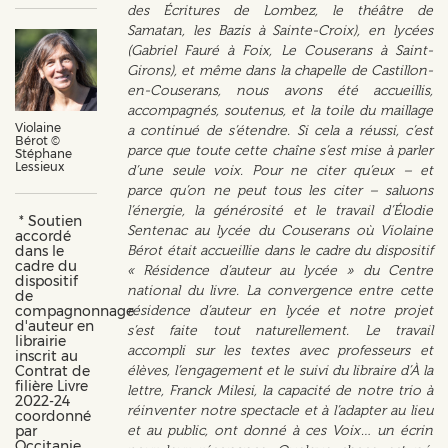
des Écritures de Lombez, le théâtre de
Samatan, les Bazis à Sainte-Croix), en lycées
(Gabriel Fauré à Foix, Le Couserans à Saint-
Girons), et même dans la chapelle de Castillon-
en-Couserans, nous avons été accueillis,
accompagnés, soutenus, et la toile du maillage
Violaine
a continué de s’étendre. Si cela a réussi, c’est
Bérot ©
parce que toute cette chaîne s’est mise à parler
Stéphane
Lessieux
d’une seule voix. Pour ne citer qu’eux – et
parce qu’on ne peut tous les citer – saluons
l’énergie, la générosité et le travail d’Élodie
* Soutien
Sentenac au lycée du Couserans où Violaine
accordé
dans le
Bérot était accueillie dans le cadre du dispositif
cadre du
« Résidence d’auteur au lycée » du Centre
dispositif
national du livre. La convergence entre cette
de
compagnonnage
résidence d’auteur en lycée et notre projet
d'auteur en
s’est faite tout naturellement. Le travail
librairie
accompli sur les textes avec professeurs et
inscrit au
Contrat de
élèves, l’engagement et le suivi du libraire d’À la
filière Livre
lettre, Franck Milesi, la capacité de notre trio à
2022-24
réinventer notre spectacle et à l’adapter au lieu
coordonné
par
et au public, ont donné à ces Voix… un écrin
Occitanie