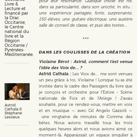
pour leur résonance. Quelque chose est né,
Livre &
dans sa particularité, dans son unicité,
in situ
:
Lecture et
financé par
une expérience partagée, forte, surprenante,
la Drac
150 élèves, une guitare électrique, une austère
Occitanie,
salle de conseil de classe, et puis des textes…
le Centre
national du
livre et la
***
Région
Occitanie /
Pyrénées-
DANS LES COULISSES DE LA CRÉATION
Méditerranée.
Violaine Bérot : Astrid, comment t’est venue
l'idée des Voix de... ?
Astrid Cathala :
Les Voix de… me sont venues
un peu grâce à toi, Violaine ! Lorsque tu as été
invitée dans le cadre des Passagers du livre que
je conçois et orchestre pour l’Estive - Scène
nationale de Foix et de l’Ariège ! J’avais
souhaité, pour ce rendez-vous, mettre en voix
Astrid
Cathala ©
et en musique — avec Gil Angelo Gazzoli —
Stéphane
une vingtaine de minutes de Comme des
Lessieux
bêtes. Nous avions travaillé tous les trois
quelques heures alors et nous avions aimé ce
moment-là. Apparaissait un espace singulier à