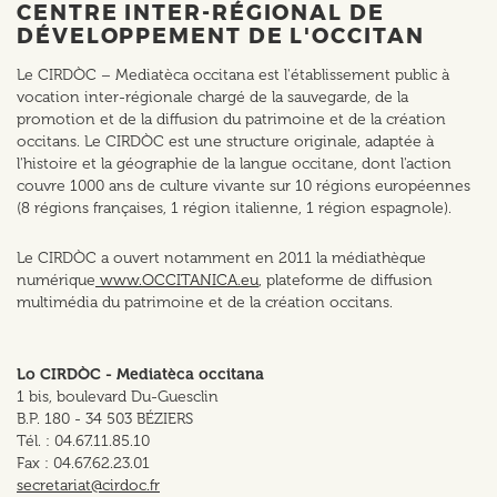
CENTRE INTER-RÉGIONAL DE
DÉVELOPPEMENT DE L'OCCITAN
Le CIRDÒC – Mediatèca occitana est l'établissement public à
vocation inter-régionale chargé de la sauvegarde, de la
promotion et de la diffusion du patrimoine et de la création
occitans. Le CIRDÒC est une structure originale, adaptée à
l'histoire et la géographie de la langue occitane, dont l'action
couvre 1000 ans de culture vivante sur 10 régions européennes
(8 régions françaises, 1 région italienne, 1 région espagnole).
Le CIRDÒC a ouvert notamment en 2011 la médiathèque
numérique
www.OCCITANICA.eu
, plateforme de diffusion
multimédia du patrimoine et de la création occitans.
Lo CIRDÒC - Mediatèca occitana
1 bis, boulevard Du-Guesclin
B.P. 180 - 34 503 BÉZIERS
Tél. : 04.67.11.85.10
Fax : 04.67.62.23.01
secretariat@cirdoc.fr