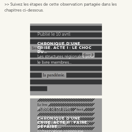
>> Suivez les étapes de cette observation partagée dans les
chapitres ci-dessous.
Publié le
10 avril
CHRONIQUE D'UNE
CRISE. ACTE I : LE CHOC
DU…
Les structures régionales pour
le livre membres...
Publié le
09 avril
CHRONIQUE D'UNE
CRISE. ACTE II : FAIRE,
DÉFAIRE,…
L’observation commune