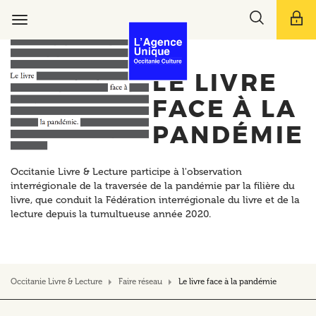
Aller
Toggle
au
Toggle
search
contenu
navigation
bar
principal
LE LIVRE
FACE À LA
PANDÉMIE
Occitanie Livre & Lecture participe à l'observation
interrégionale de la traversée de la pandémie par la filière du
livre, que conduit la Fédération interrégionale du livre et de la
lecture depuis la tumultueuse année 2020.
Occitanie Livre & Lecture
Faire réseau
Le livre face à la pandémie